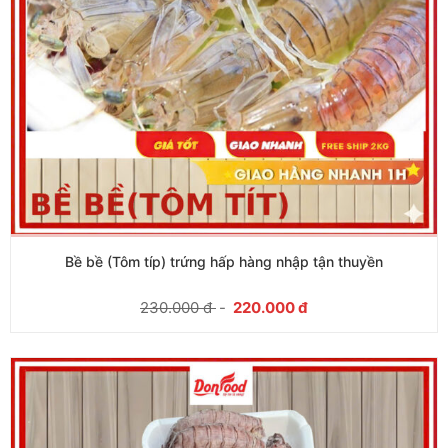
Bề bề (Tôm típ) trứng hấp hàng nhập tận thuyền
230.000
đ
-
220.000
đ