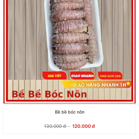
Bề bề bóc nõn
130.000
đ
-
120.000
đ