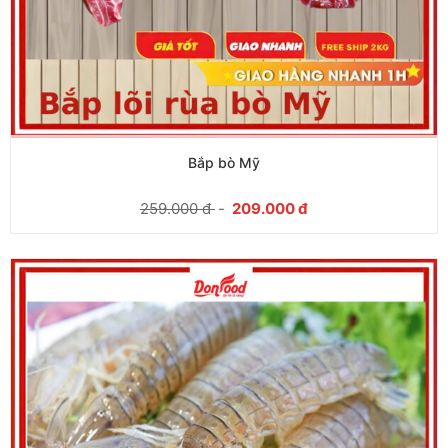
Bắp bò Mỹ
259.000
đ
-
209.000
đ