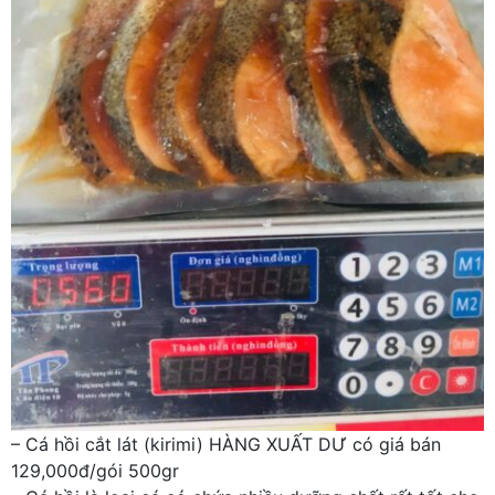
– Cá hồi cắt lát (kirimi) HÀNG XUẤT DƯ có giá bán
129,000đ/gói 500gr