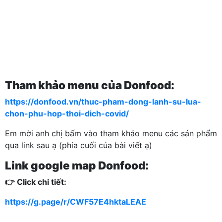
Tham khảo menu của Donfood:
https://donfood.vn/thuc-pham-dong-lanh-su-lua-
chon-phu-hop-thoi-dich-covid/
Em mời anh chị bấm vào tham khảo menu các sản phẩm
qua link sau ạ (phía cuối của bài viết ạ)
Link google map Donfood:
👉
Click chi tiết:
https://g.page/r/CWF57E4hktaLEAE