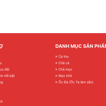
Ợ
DANH MỤC SẢN PHẨ
Cá thu
ệu
Chả cá
ưu đãi
Chả mực
m nổi bật
Mực khô
ng
Ốc Đá (Ốc Ta làm sẵn)
ck