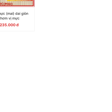
ực (mai) dai giòn
thơm vị mực
235.000
đ