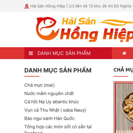
Hải Sản Hồng Hiệp | U3 liền kề 13 khu đô thị Đô Nghĩa
DANH MỤC SẢN PHẨM
CHẢ M
DANH MỤC SẢN PHẨM
Chả mực (mai)
Nước mắm nguyên chất
Cá hồi Na Uy atlantic khúc
Vụn cá Thu Nhật ( saba Nauy)
Bào ngư xanh Hàn Quốc
Tổng hợp các món sốt có sẵn tại