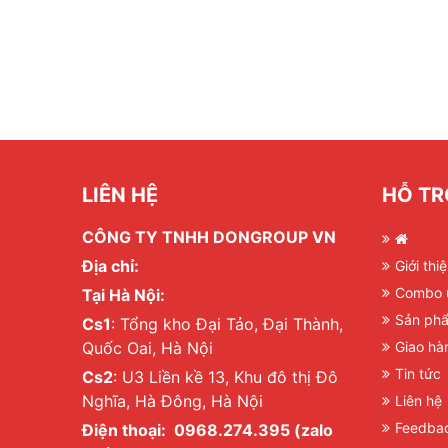
LIÊN HỆ
HỖ TR
CÔNG TY TNHH DONGROUP VN
Địa chỉ:
Giới thi
Combo 
Tại Hà Nội:
Sản phẩ
Cs1
: Tổng kho Đại Tảo, Đại Thành,
Quốc Oai, Hà Nội
Giao hà
Tin tức
Cs2
: U3 Liền kề 13, Khu đô thị Đô
Nghĩa, Hà Đông, Hà Nội
Liên hệ
Feedba
Điện thoại: 0968.274.395 (zalo