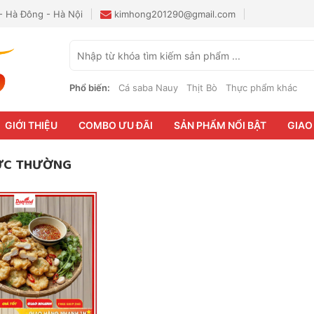
 - Hà Đông - Hà Nội
kimhong201290@gmail.com
Phổ biến:
Cá saba Nauy
Thịt Bò
Thực phẩm khác
GIỚI THIỆU
COMBO ƯU ĐÃI
SẢN PHẨM NỔI BẬT
GIAO
ỰC THƯỜNG