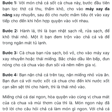
Bước 1:
Với món chả cá sốt cà chua này, bước đầu tiên
bạn lọc thịt cá thu, thấm khô, cho vào
máy xay đa
năng
xay nhuyễn, sau đó cho nước mắm tiêu ớt vào xay
tiếp cho đến khi hỗn hợp quyện vào với nhau.
Bước 2:
Hành lá, thì là bạn nhặt sạch rễ, rửa sạch, để
khô thái nhỏ. Một ít bạn đem trộn vào chả cá và để
trong ngăn mát tủ lạnh.
Bước 3:
Cà chua bạn rửa sạch, bỏ vỏ, cho vào máy xay
xay nhuyễn hoặc thái miếng. Bắc chảo dầu lên bếp, đun
nóng cho cà chua vào đun sôi và nêm nếm gia vị.
Bước 4:
Bạn nặn chả cá trên tay, nặn miếng nhỏ vừa ăn.
Bạn đun cá với nước xốt cà chua cho đến khi nước xốt
cạn sền sệt thì cho hành, thì là thái nhỏ vào.
Miếng chả cá dai ngon, hòa quyện vào cùng vị chua mát
của cà chua và mùi thơm của thì là. Món ngon này đã
trở lời cho câu hỏi chả cá làm món gì ngon. Với chả cá