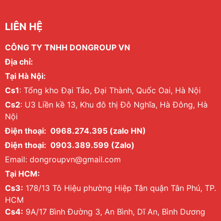
LIÊN HỆ
CÔNG TY TNHH DONGROUP VN
Địa chỉ:
Tại Hà Nội:
Cs1
: Tổng kho Đại Tảo, Đại Thành, Quốc Oai, Hà Nội
Cs2
: U3 Liền kề 13, Khu đô thị Đô Nghĩa, Hà Đông, Hà
Nội
Điện thoại: 0968.274.395 (zalo HN)
Điện thoại: 0903.389.599 (Zalo)
Email: dongroupvn@gmail.com
Tại HCM:
Cs3:
178/13 Tô Hiệu phường Hiệp Tân quận Tân Phú, TP.
HCM
Cs4:
9A/17 Bình Đường 3, An Bình, Dĩ An, Bình Dương