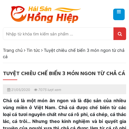
Trang chủ
Tin tức
Tuyệt chiêu chế biến 3 món ngon từ chả
cá
TUYỆT CHIÊU CHẾ BIẾN 3 MÓN NGON TỪ CHẢ CÁ
21/05/2020
7075 lượt xem
Chả cá là một món ăn ngon và là đặc sản của nhiều
vùng miền ở Việt Nam. Chả cá được chế biến từ các
loại cá tươi nguyên chất như cá rô phi, cá chép, cá thác
lác, cá trôi… Nhưng theo kinh nghiệm và bí quyết gia
truyền của người xưa thì chả cá được làm từ cá rô phi