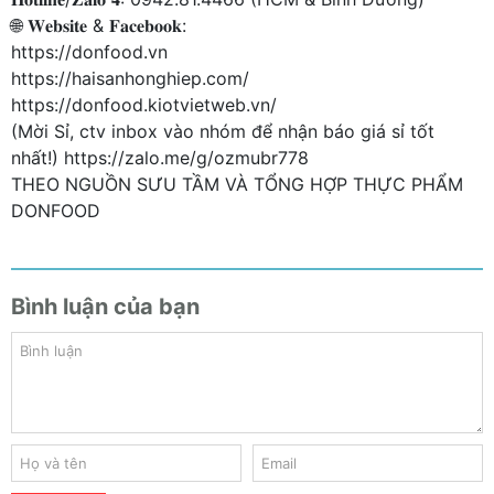
🌐 𝐖𝐞𝐛𝐬𝐢𝐭𝐞 & 𝐅𝐚𝐜𝐞𝐛𝐨𝐨𝐤:
https://donfood.vn
https://haisanhonghiep.com/
https://donfood.kiotvietweb.vn/
(Mời Sỉ, ctv inbox vào nhóm để nhận báo giá sỉ tốt
nhất!) https://zalo.me/g/ozmubr778
THEO NGUỒN SƯU TẦM VÀ TỔNG HỢP THỰC PHẨM
DONFOOD
Bình luận của bạn