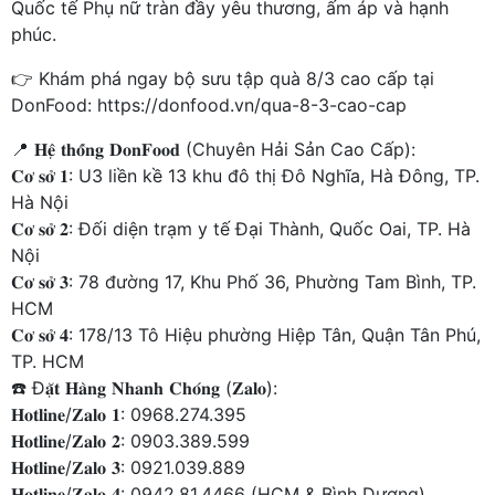
Quốc tế Phụ nữ tràn đầy yêu thương, ấm áp và hạnh
phúc.
👉 Khám phá ngay bộ sưu tập quà 8/3 cao cấp tại
DonFood:
https://donfood.vn/qua-8-3-cao-cap
📍 𝐇𝐞̣̂ 𝐭𝐡𝐨̂́𝐧𝐠 𝐃𝐨𝐧𝐅𝐨𝐨𝐝 (Chuyên Hải Sản Cao Cấp):
𝐂𝐨̛ 𝐬𝐨̛̉ 𝟏: U3 liền kề 13 khu đô thị Đô Nghĩa, Hà Đông, TP.
Hà Nội
𝐂𝐨̛ 𝐬𝐨̛̉ 𝟐: Đối diện trạm y tế Đại Thành, Quốc Oai, TP. Hà
Nội
𝐂𝐨̛ 𝐬𝐨̛̉ 𝟑: 78 đường 17, Khu Phố 36, Phường Tam Bình, TP.
HCM
𝐂𝐨̛ 𝐬𝐨̛̉ 𝟒: 178/13 Tô Hiệu phường Hiệp Tân, Quận Tân Phú,
TP. HCM
☎️ Đ𝐚̣̆𝐭 𝐇𝐚̀𝐧𝐠 𝐍𝐡𝐚𝐧𝐡 𝐂𝐡𝐨́𝐧𝐠 (𝐙𝐚𝐥𝐨):
𝐇𝐨𝐭𝐥𝐢𝐧𝐞/𝐙𝐚𝐥𝐨 𝟏: 0968.274.395
𝐇𝐨𝐭𝐥𝐢𝐧𝐞/𝐙𝐚𝐥𝐨 𝟐: 0903.389.599
𝐇𝐨𝐭𝐥𝐢𝐧𝐞/𝐙𝐚𝐥𝐨 𝟑: 0921.039.889
𝐇𝐨𝐭𝐥𝐢𝐧𝐞/𝐙𝐚𝐥𝐨 𝟒: 0942.81.4466 (HCM & Bình Dương)