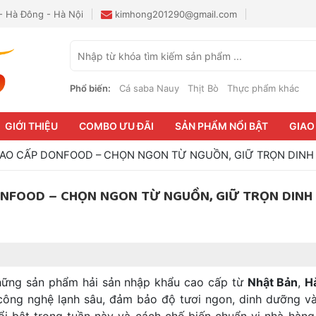
 - Hà Đông - Hà Nội
kimhong201290@gmail.com
Phổ biến:
Cá saba Nauy
Thịt Bò
Thực phẩm khác
GIỚI THIỆU
COMBO ƯU ĐÃI
SẢN PHẨM NỔI BẬT
GIAO
 CAO CẤP DONFOOD – CHỌN NGON TỪ NGUỒN, GIỮ TRỌN DIN
DONFOOD – CHỌN NGON TỪ NGUỒN, GIỮ TRỌN DINH
hững sản phẩm hải sản nhập khẩu cao cấp từ
Nhật Bản
,
H
công nghệ lạnh sâu, đảm bảo độ tươi ngon, dinh dưỡng và