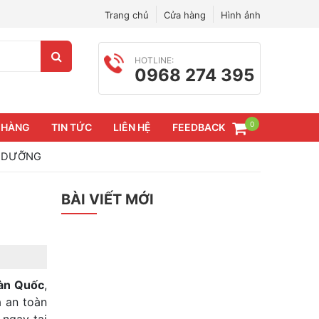
Trang chủ
Cửa hàng
Hình ảnh
HOTLINE:
0968 274 395
0
 HÀNG
TIN TỨC
LIÊN HỆ
FEEDBACK
H DƯỠNG
BÀI VIẾT MỚI
àn Quốc
,
 an toàn