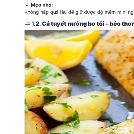
💡
Mẹo nhỏ:
Không hấp quá lâu để giữ được độ mềm mịn, ngọt
🧈 1.
2. Cá tuyết nướng bơ tỏi – béo thơ