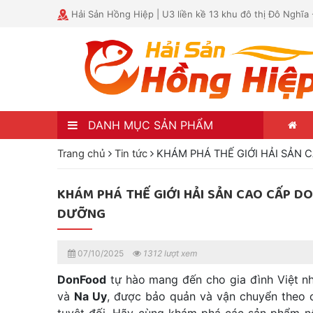
Hải Sản Hồng Hiệp | U3 liền kề 13 khu đô thị Đô Nghĩa
DANH MỤC SẢN PHẨM
Trang chủ
Tin tức
KHÁM PHÁ THẾ GIỚI HẢI SẢN
KHÁM PHÁ THẾ GIỚI HẢI SẢN CAO CẤP 
DƯỠNG
07/10/2025
1312 lượt xem
DonFood
tự hào mang đến cho gia đình Việt n
và
Na Uy
, được bảo quản và vận chuyển theo 