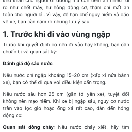
khó khăn cho người đi đường mà còn tiềm ẩn nhiều rủi
ro như chết máy, hư hỏng động cơ, thậm chí mất an
toàn cho người lái. Vì vậy, để hạn chế nguy hiểm và bảo
vệ xe, bạn cần nắm rõ những lưu ý sau.
1. Trước khi đi vào vùng ngập
Trước khi quyết định có nên đi vào hay không, bạn cần
chuẩn bị và quan sát kỹ:
Đánh giá độ sâu nước
:
Nếu nước chỉ ngập khoảng 15–20 cm (xấp xỉ nửa bánh
xe), bạn có thể đi qua với điều kiện cẩn trọng.
Nếu nước sâu hơn 25 cm (gần tới yên xe), tuyệt đối
không nên mạo hiểm. Khi xe bị ngập sâu, nguy cơ nước
tràn vào lọc gió hoặc ống xả rất cao, dẫn đến hỏng
động cơ.
Quan sát dòng chảy
: Nếu nước chảy xiết, hãy tìm