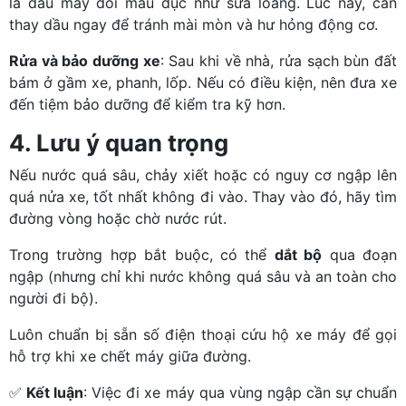
là dầu máy đổi màu đục như sữa loãng. Lúc này, cần
thay dầu ngay để tránh mài mòn và hư hỏng động cơ.
Rửa và bảo dưỡng xe
: Sau khi về nhà, rửa sạch bùn đất
bám ở gầm xe, phanh, lốp. Nếu có điều kiện, nên đưa xe
đến tiệm bảo dưỡng để kiểm tra kỹ hơn.
4. Lưu ý quan trọng
Nếu nước quá sâu, chảy xiết hoặc có nguy cơ ngập lên
quá nửa xe, tốt nhất không đi vào. Thay vào đó, hãy tìm
đường vòng hoặc chờ nước rút.
Trong trường hợp bắt buộc, có thể
dắt bộ
qua đoạn
ngập (nhưng chỉ khi nước không quá sâu và an toàn cho
người đi bộ).
Luôn chuẩn bị sẵn số điện thoại cứu hộ xe máy để gọi
hỗ trợ khi xe chết máy giữa đường.
✅
Kết luận
: Việc đi xe máy qua vùng ngập cần sự chuẩn