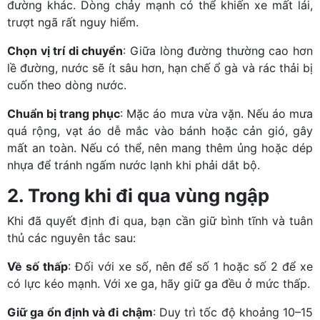
đường khác. Dòng chảy mạnh có thể khiến xe mất lái,
trượt ngã rất nguy hiểm.
Chọn vị trí di chuyển
: Giữa lòng đường thường cao hơn
lề đường, nước sẽ ít sâu hơn, hạn chế ổ gà và rác thải bị
cuốn theo dòng nước.
Chuẩn bị trang phục
: Mặc áo mưa vừa vặn. Nếu áo mưa
quá rộng, vạt áo dễ mắc vào bánh hoặc cản gió, gây
mất an toàn. Nếu có thể, nên mang thêm ủng hoặc dép
nhựa để tránh ngấm nước lạnh khi phải dắt bộ.
2. Trong khi đi qua vùng ngập
Khi đã quyết định đi qua, bạn cần giữ bình tĩnh và tuân
thủ các nguyên tắc sau:
Về số thấp
: Đối với xe số, nên để số 1 hoặc số 2 để xe
có lực kéo mạnh. Với xe ga, hãy giữ ga đều ở mức thấp.
Giữ ga ổn định và đi chậm
: Duy trì tốc độ khoảng 10–15