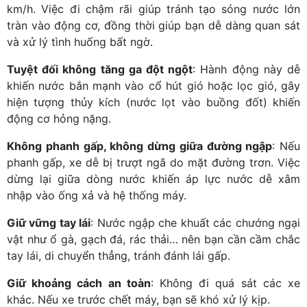
km/h. Việc đi chậm rãi giúp tránh tạo sóng nước lớn
tràn vào động cơ, đồng thời giúp bạn dễ dàng quan sát
và xử lý tình huống bất ngờ.
Tuyệt đối không tăng ga đột ngột
: Hành động này dễ
khiến nước bắn mạnh vào cổ hút gió hoặc lọc gió, gây
hiện tượng thủy kích (nước lọt vào buồng đốt) khiến
động cơ hỏng nặng.
Không phanh gấp, không dừng giữa đường ngập
: Nếu
phanh gấp, xe dễ bị trượt ngã do mặt đường trơn. Việc
dừng lại giữa dòng nước khiến áp lực nước dễ xâm
nhập vào ống xả và hệ thống máy.
Giữ vững tay lái
: Nước ngập che khuất các chướng ngại
vật như ổ gà, gạch đá, rác thải… nên bạn cần cầm chắc
tay lái, di chuyển thẳng, tránh đánh lái gấp.
Giữ khoảng cách an toàn
: Không đi quá sát các xe
khác. Nếu xe trước chết máy, bạn sẽ khó xử lý kịp.