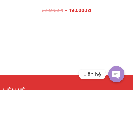
220.000
đ
-
190.000
đ
Liên hệ
LIÊN HỆ
CÔNG TY TNHH DONGROUP VN
Địa chỉ:
Tại Hà Nội:
Cs1
: Tổng kho Đại Tảo, Đại Thành, Quốc Oai, Hà Nội