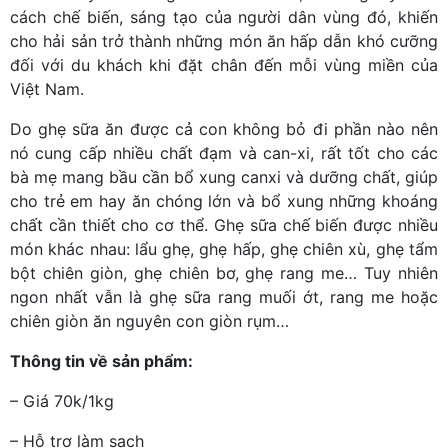
cách chế biến, sáng tạo của người dân vùng đó, khiến
cho hải sản trở thành những món ăn hấp dẫn khó cưỡng
đối với du khách khi đặt chân đến mỗi vùng miền của
Việt Nam.
Do ghẹ sữa ăn được cả con không bỏ đi phần nào nên
nó cung cấp nhiều chất đạm và can-xi, rất tốt cho các
bà mẹ mang bầu cần bổ xung canxi và dưỡng chất, giúp
cho trẻ em hay ăn chóng lớn và bổ xung những khoáng
chất cần thiết cho cơ thể. Ghẹ sữa chế biến được nhiều
món khác nhau: lẩu ghẹ, ghẹ hấp, ghẹ chiên xù, ghẹ tẩm
bột chiên giòn, ghẹ chiên bơ, ghẹ rang me… Tuy nhiên
ngon nhất vẫn là ghẹ sữa rang muối ớt, rang me hoặc
chiên giòn ăn nguyên con giòn rụm…
Thông tin về sản phẩm:
– Giá 70k/1kg
– Hỗ trợ làm sạch