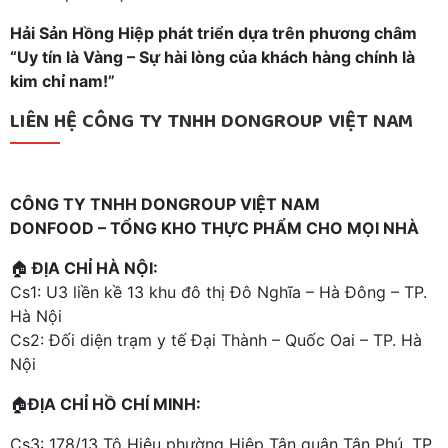
Hải Sản Hồng Hiệp phát triển dựa trên phương châm
“Uy tín là Vàng – Sự hài lòng của khách hàng chính là
kim chỉ nam!”
LIÊN HỆ CÔNG TY TNHH DONGROUP VIỆT NAM
CÔNG TY TNHH DONGROUP VIỆT NAM
DONFOOD – TỔNG KHO THỰC PHẨM CHO MỌI NHÀ
🏠
ĐỊA CHỈ HÀ NỘI:
Cs1: U3 liền kề 13 khu đô thị Đô Nghĩa – Hà Đông – TP.
Hà Nội
Cs2: Đối diện trạm y tế Đại Thành – Quốc Oai – TP. Hà
Nội
🏠
ĐỊA CHỈ HỒ CHÍ MINH:
Cs3: 178/13 Tô Hiệu phường Hiệp Tân quận Tân Phú, TP.