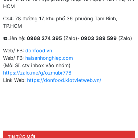
HCM
Cs4: 78 đường 17, khu phố 36, phường Tam Bình,
TP.HCM
☎️Liên hệ:
0968 274 395
(Zalo)-
0903 389 599
(Zalo)
Web/ FB:
donfood.vn
Web/ FB:
haisanhonghiep.com
(Mời Sỉ, ctv inbox vào nhóm)
https://zalo.me/g/ozmubr778
Link Web:
https://donfood.kiotvietweb.vn/
TIN TỨC MỚI