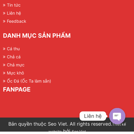
Tin tức
Liên hệ
Feedback
DANH MỤC SẢN PHẨM
Cá thu
Chả cá
Chả mực
Mực khô
Ốc Đá (Ốc Ta làm sẵn)
FANPAGE
Liên hệ
Bản quyền thuộc Seo Viet. All rights reserved.
Thiết kế
bởi
website
Seo Viet