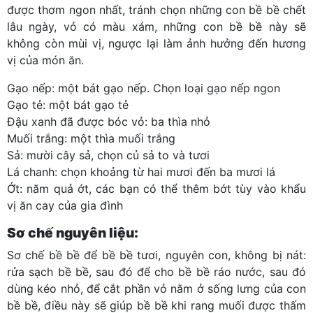
được thơm ngon nhất, tránh chọn những con bề bề chết
lâu ngày, vỏ có màu xám, những con bề bề này sẽ
không còn mùi vị, ngược lại làm ảnh hưởng đến hương
vị của món ăn.
Gạo nếp: một bát gạo nếp. Chọn loại gạo nếp ngon
Gạo tẻ: một bát gạo tẻ
Đậu xanh đã được bóc vỏ: ba thìa nhỏ
Muối trắng: một thìa muối trắng
Sả: mười cây sả, chọn củ sả to và tươi
Lá chanh: chọn khoảng từ hai mươi đến ba mươi lá
Ớt: năm quả ớt, các bạn có thể thêm bớt tùy vào khẩu
vị ăn cay của gia đình
Sơ chế nguyên liệu:
Sơ chế bề bề để bề bề tươi, nguyên con, không bị nát:
rửa sạch bề bề, sau đó để cho bề bề ráo nước, sau đó
dùng kéo nhỏ, để cắt phần vỏ nằm ở sống lưng của con
bề bề, điều này sẽ giúp bề bề khi rang muối được thấm