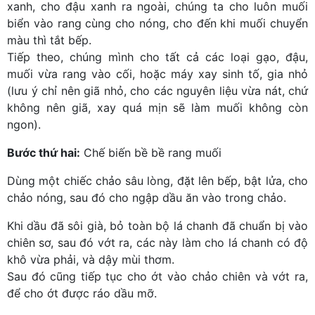
xanh, cho đậu xanh ra ngoài, chúng ta cho luôn muối
biển vào rang cùng cho nóng, cho đến khi muối chuyển
màu thì tắt bếp.
Tiếp theo, chúng mình cho tất cả các loại gạo, đậu,
muối vừa rang vào cối, hoặc máy xay sinh tố, gia nhỏ
(lưu ý chỉ nên giã nhỏ, cho các nguyên liệu vừa nát, chứ
không nên giã, xay quá mịn sẽ làm muối không còn
ngon).
Bước thứ hai:
Chế biến bề bề rang muối
Dùng một chiếc chảo sâu lòng, đặt lên bếp, bật lửa, cho
chảo nóng, sau đó cho ngập dầu ăn vào trong chảo.
Khi dầu đã sôi già, bỏ toàn bộ lá chanh đã chuẩn bị vào
chiên sơ, sau đó vớt ra, các này làm cho lá chanh có độ
khô vừa phải, và dậy mùi thơm.
Sau đó cũng tiếp tục cho ớt vào chảo chiên và vớt ra,
để cho ớt được ráo dầu mỡ.