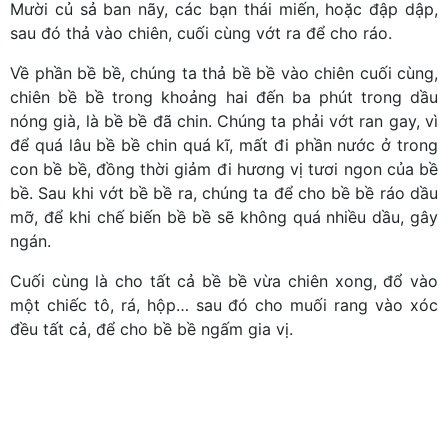
Mười củ sả ban nãy, các bạn thái miến, hoặc đập dập,
sau đó thả vào chiên, cuối cùng vớt ra để cho ráo.
Về phần bề bề, chúng ta thả bề bề vào chiên cuối cùng,
chiên bề bề trong khoảng hai đến ba phút trong dầu
nóng già, là bề bề đã chin. Chúng ta phải vớt ran gay, vì
để quá lâu bề bề chin quá kĩ, mất đi phần nước ở trong
con bề bề, đồng thời giảm đi hương vị tươi ngon của bề
bề. Sau khi vớt bề bề ra, chúng ta để cho bề bề ráo dầu
mỡ, để khi chế biến bề bề sẽ không quá nhiều dầu, gây
ngán.
Cuối cùng là cho tất cả bề bề vừa chiên xong, đổ vào
một chiếc tô, rá, hộp… sau đó cho muối rang vào xóc
đều tất cả, để cho bề bề ngấm gia vị.