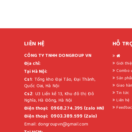
LIÊN HỆ
HỖ TR
CÔNG TY TNHH DONGROUP VN
Địa chỉ:
Giới thi
Combo ư
Tại Hà Nội:
Sản phẩ
Cs1
: Tổng kho Đại Tảo, Đại Thành,
Quốc Oai, Hà Nội
Giao hà
Tin tức
Cs2
: U3 Liền kề 13, Khu đô thị Đô
Nghĩa, Hà Đông, Hà Nội
Liên hệ
Feedba
Điện thoại: 0968.274.395 (zalo HN)
Điện thoại: 0903.389.599 (Zalo)
Email: dongroupvn@gmail.com