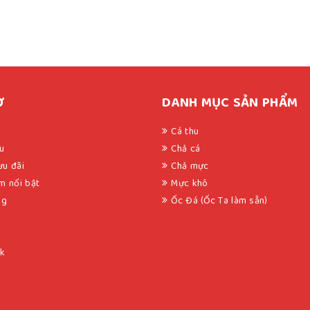
Ợ
DANH MỤC SẢN PHẨM
Cá thu
ệu
Chả cá
u đãi
Chả mực
m nổi bật
Mực khô
ng
Ốc Đá (Ốc Ta làm sẵn)
ck