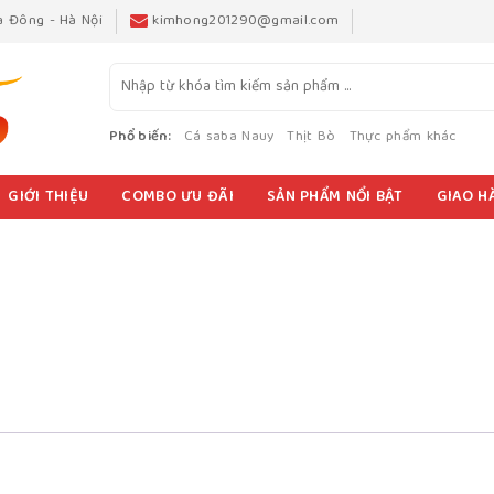
Hà Đông - Hà Nội
kimhong201290@gmail.com
Phổ biến:
Cá saba Nauy
Thịt Bò
Thực phẩm khác
GIỚI THIỆU
COMBO ƯU ĐÃI
SẢN PHẨM NỔI BẬT
GIAO H