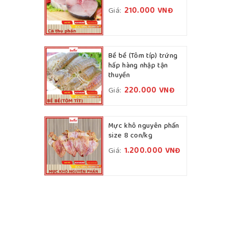
Giá:
210.000
VNĐ
Bề bề (Tôm típ) trứng
hấp hàng nhập tận
thuyền
Giá:
220.000
VNĐ
Mực khô nguyên phấn
size 8 con/kg
Giá:
1.200.000
VNĐ