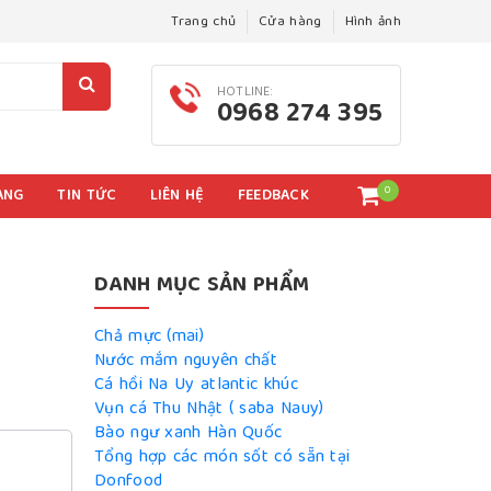
Trang chủ
Cửa hàng
Hình ảnh
HOTLINE:
0968 274 395
0
ÀNG
TIN TỨC
LIÊN HỆ
FEEDBACK
DANH MỤC SẢN PHẨM
Chả mực (mai)
Nước mắm nguyên chất
Cá hồi Na Uy atlantic khúc
Vụn cá Thu Nhật ( saba Nauy)
Bào ngư xanh Hàn Quốc
Tổng hợp các món sốt có sẵn tại
Donfood